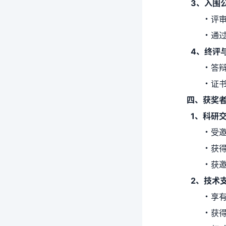
3、入围公示
･
评
･
通
4、终评与颁
･
答
･
证
四、获奖者
1、科研交
･
受邀
･
获得
･
获
2、技术支
･
享
･
获