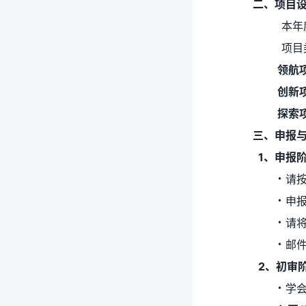
二、项目设
本年度
项目类
领航项
创新项
探索项
三、申报与
1、申报阶
･
请
･
申报
･
请
･
邮件
2、初审阶段
･
学